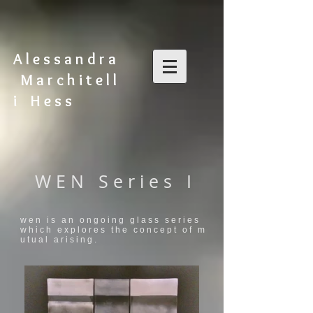
A l e s s a n d r a
M a r c h i t e l l
i H e s s
W E N S e r i e s I
w e n i s a n o n g o i n g g l a s s s e r i e s
w h i c h e x p l o r e s t h e c o n c e p t o f m
u t u a l a r i s i n g .