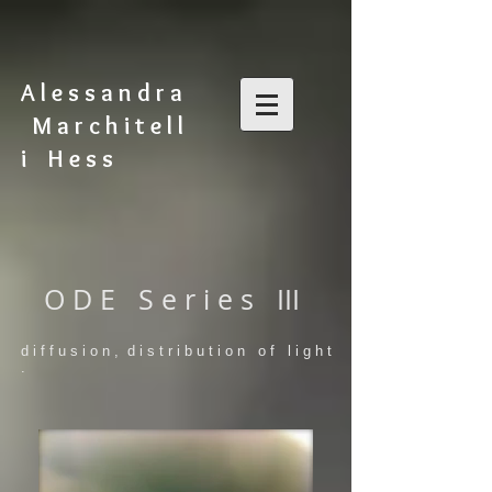
A l e s s a n d r a
M a r c h i t e l l
i H e s s
O D E S e r i e s III
d i f f u s i o n , d i s t r i b u t i o n o f l i g h t
.